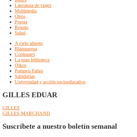
Literatura de viajes
Multimedia
Otros
Poesia
Regalo
Salud
A cielo abierto
Blanquerna
Contrastes
La gran biblioteca
Oikos
Pompeu Fabra
Sabidurías
Universidad y acción socioeducativa
GILLES EDUAR
Navegación
Anterior:
GILLES
Siguiente:
GILLES MARCHAND
de
entradas
Suscríbete a nuestro boletín semanal