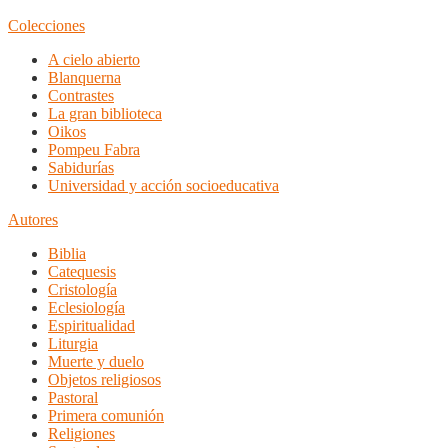
Colecciones
A cielo abierto
Blanquerna
Contrastes
La gran biblioteca
Oikos
Pompeu Fabra
Sabidurías
Universidad y acción socioeducativa
Autores
Biblia
Catequesis
Cristología
Eclesiología
Espiritualidad
Liturgia
Muerte y duelo
Objetos religiosos
Pastoral
Primera comunión
Religiones