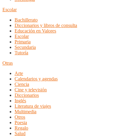
Escolar
Bachillerato
Diccionarios y libros de consulta
Educación en Valores
Escolar
Primaria
Secundaria
Tutoría
Otras
Arte
Calendarios y agendas
Ciencia
Cine y televisión
Diccionarios
Inglés
Literatura de viajes
Multimedia
Otros
Poesia
Regalo
Salud