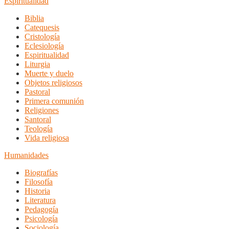
Espiritualidad
Biblia
Catequesis
Cristología
Eclesiología
Espiritualidad
Liturgia
Muerte y duelo
Objetos religiosos
Pastoral
Primera comunión
Religiones
Santoral
Teología
Vida religiosa
Humanidades
Biografías
Filosofía
Historia
Literatura
Pedagogía
Psicología
Sociología