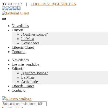
93 301 00 62 |
EDITORIAL@CLARET.ES
Novedades
Editorial
¿Quiénes somos?
La Misa
Actividades
Librería Claret
Contacto
Novedades
Los más vendidos
Editorial
¿Quiénes somos?
La Misa
Actividades
Librería Claret
Contacto
Nuestro catálogo