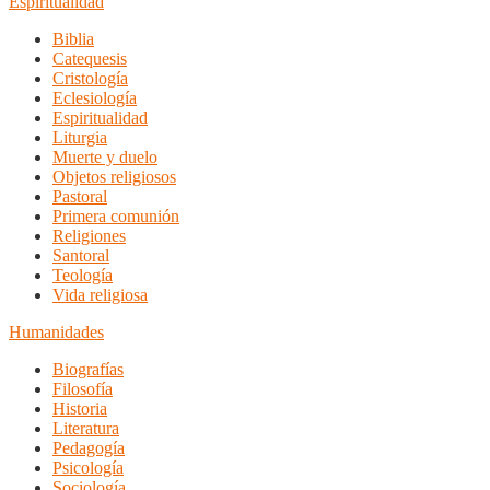
Espiritualidad
Biblia
Catequesis
Cristología
Eclesiología
Espiritualidad
Liturgia
Muerte y duelo
Objetos religiosos
Pastoral
Primera comunión
Religiones
Santoral
Teología
Vida religiosa
Humanidades
Biografías
Filosofía
Historia
Literatura
Pedagogía
Psicología
Sociología