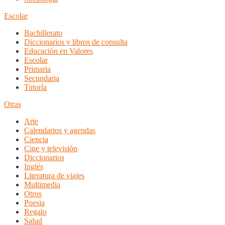
Escolar
Bachillerato
Diccionarios y libros de consulta
Educación en Valores
Escolar
Primaria
Secundaria
Tutoría
Otras
Arte
Calendarios y agendas
Ciencia
Cine y televisión
Diccionarios
Inglés
Literatura de viajes
Multimedia
Otros
Poesia
Regalo
Salud