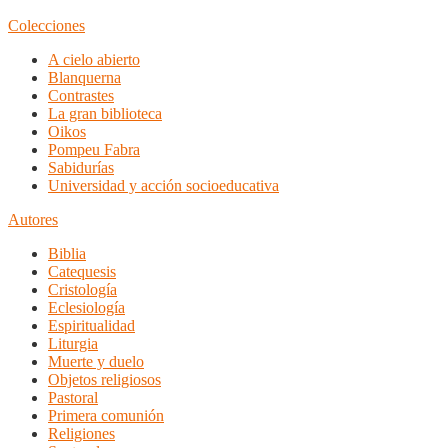
Colecciones
A cielo abierto
Blanquerna
Contrastes
La gran biblioteca
Oikos
Pompeu Fabra
Sabidurías
Universidad y acción socioeducativa
Autores
Biblia
Catequesis
Cristología
Eclesiología
Espiritualidad
Liturgia
Muerte y duelo
Objetos religiosos
Pastoral
Primera comunión
Religiones