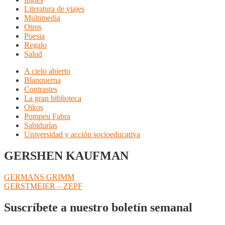
Literatura de viajes
Multimedia
Otros
Poesia
Regalo
Salud
A cielo abierto
Blanquerna
Contrastes
La gran biblioteca
Oikos
Pompeu Fabra
Sabidurías
Universidad y acción socioeducativa
GERSHEN KAUFMAN
Navegación
Anterior:
GERMANS GRIMM
Siguiente:
GERSTMEIER – ZEPF
de
entradas
Suscríbete a nuestro boletín semanal