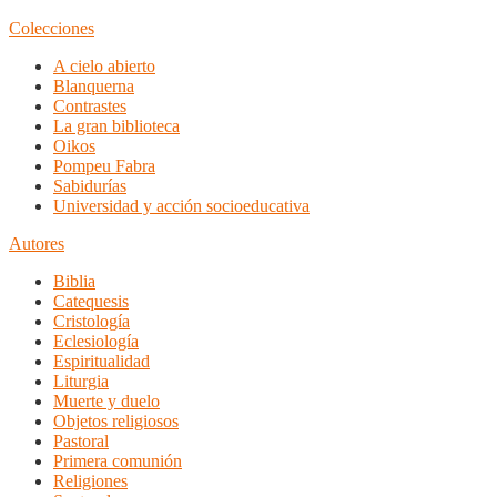
Colecciones
A cielo abierto
Blanquerna
Contrastes
La gran biblioteca
Oikos
Pompeu Fabra
Sabidurías
Universidad y acción socioeducativa
Autores
Biblia
Catequesis
Cristología
Eclesiología
Espiritualidad
Liturgia
Muerte y duelo
Objetos religiosos
Pastoral
Primera comunión
Religiones