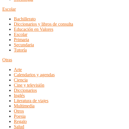
Escolar
Bachillerato
Diccionarios y libros de consulta
Educación en Valores
Escolar
Primaria
Secundaria
Tutoría
Otras
Arte
Calendarios y agendas
Ciencia
Cine y televisión
Diccionarios
Inglés
Literatura de viajes
Multimedia
Otros
Poesia
Regalo
Salud