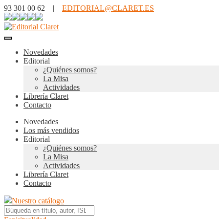
93 301 00 62 |
EDITORIAL@CLARET.ES
Novedades
Editorial
¿Quiénes somos?
La Misa
Actividades
Librería Claret
Contacto
Novedades
Los más vendidos
Editorial
¿Quiénes somos?
La Misa
Actividades
Librería Claret
Contacto
Nuestro catálogo