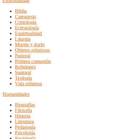
Espiritualidad
Biblia
Catequesis
Cristología
Eclesiología
Espiritualidad
Liturgia
Muerte y duelo
Objetos religiosos
Pastoral
Primera comunión
Religiones
Santoral
Teología
Vida religiosa
Humanidades
Biografías
Filosofía
Historia
Literatura
Pedagogía
Psicología
Sociología