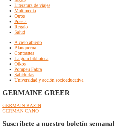
Literatura de viajes
Multimedia
Otros
Poesia
Regalo
Salud
A cielo abierto
Blanquerna
Contrastes
La gran biblioteca
Oikos
Pompeu Fabra
Sabidurías
Universidad y acción socioeducativa
GERMAINE GREER
Navegación
Anterior:
GERMAIN BAZIN
Siguiente:
GERMAN CANO
de
entradas
Suscríbete a nuestro boletín semanal