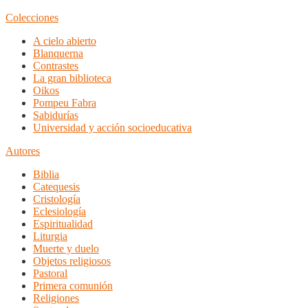
Colecciones
A cielo abierto
Blanquerna
Contrastes
La gran biblioteca
Oikos
Pompeu Fabra
Sabidurías
Universidad y acción socioeducativa
Autores
Biblia
Catequesis
Cristología
Eclesiología
Espiritualidad
Liturgia
Muerte y duelo
Objetos religiosos
Pastoral
Primera comunión
Religiones