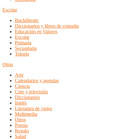
Escolar
Bachillerato
Diccionarios y libros de consulta
Educación en Valores
Escolar
Primaria
Secundaria
Tutoría
Otras
Arte
Calendarios y agendas
Ciencia
Cine y televisión
Diccionarios
Inglés
Literatura de viajes
Multimedia
Otros
Poesia
Regalo
Salud