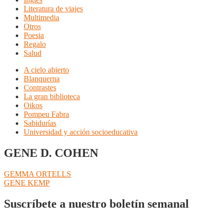
Literatura de viajes
Multimedia
Otros
Poesia
Regalo
Salud
A cielo abierto
Blanquerna
Contrastes
La gran biblioteca
Oikos
Pompeu Fabra
Sabidurías
Universidad y acción socioeducativa
GENE D. COHEN
Navegación
Anterior:
GEMMA ORTELLS
Siguiente:
GENE KEMP
de
entradas
Suscríbete a nuestro boletín semanal