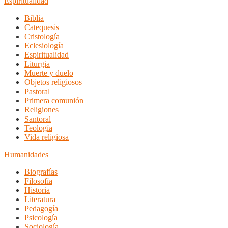
Espiritualidad
Biblia
Catequesis
Cristología
Eclesiología
Espiritualidad
Liturgia
Muerte y duelo
Objetos religiosos
Pastoral
Primera comunión
Religiones
Santoral
Teología
Vida religiosa
Humanidades
Biografías
Filosofía
Historia
Literatura
Pedagogía
Psicología
Sociología