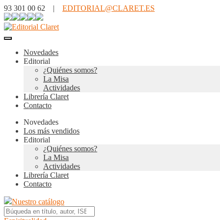
93 301 00 62 |
EDITORIAL@CLARET.ES
Novedades
Editorial
¿Quiénes somos?
La Misa
Actividades
Librería Claret
Contacto
Novedades
Los más vendidos
Editorial
¿Quiénes somos?
La Misa
Actividades
Librería Claret
Contacto
Nuestro catálogo