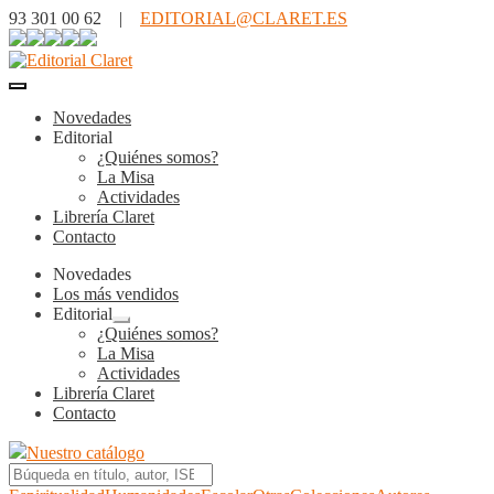
93 301 00 62 |
EDITORIAL@CLARET.ES
Novedades
Editorial
¿Quiénes somos?
La Misa
Actividades
Librería Claret
Contacto
Novedades
Los más vendidos
Editorial
Expandir
¿Quiénes somos?
el
La Misa
menú
Actividades
hijo
Librería Claret
Contacto
Nuestro catálogo