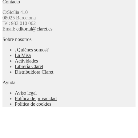
Contacto
C/Sicília 410
08025 Barcelona
Tel: 933 010 062
Email:
editorial@claret.es
Sobre nosotros
¿Quiénes somos?
La Misa
Actividades
Librería Claret
Distribuidora Claret
Ayuda
Aviso legal
Política de privacidad
Política de cookies