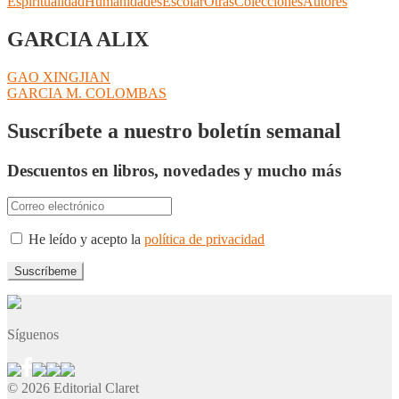
Espiritualidad
Humanidades
Escolar
Otras
Colecciones
Autores
GARCIA ALIX
Navegación
Anterior:
GAO XINGJIAN
Siguiente:
GARCIA M. COLOMBAS
de
entradas
Suscríbete a nuestro boletín semanal
Descuentos en libros, novedades y mucho más
He leído y acepto la
política de privacidad
Síguenos
© 2026 Editorial Claret