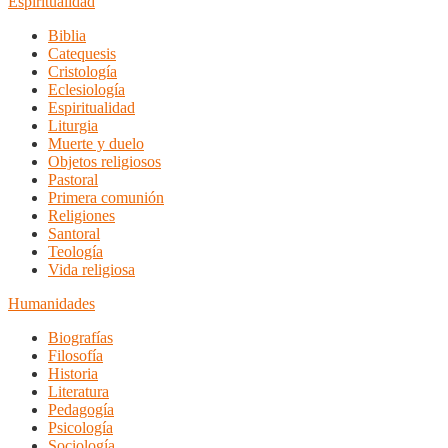
Espiritualidad
Biblia
Catequesis
Cristología
Eclesiología
Espiritualidad
Liturgia
Muerte y duelo
Objetos religiosos
Pastoral
Primera comunión
Religiones
Santoral
Teología
Vida religiosa
Humanidades
Biografías
Filosofía
Historia
Literatura
Pedagogía
Psicología
Sociología