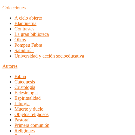
Colecciones
A cielo abierto
Blanquerna
Contrastes
La gran biblioteca
Oikos
Pompeu Fabra
Sabidurías
Universidad y acción socioeducativa
Autores
Biblia
Catequesis
Cristología
Eclesiología
Espiritualidad
Liturgia
Muerte y duelo
Objetos religiosos
Pastoral
Primera comunión
Religiones