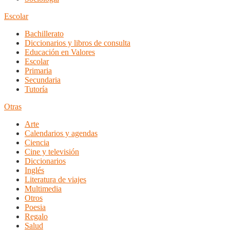
Escolar
Bachillerato
Diccionarios y libros de consulta
Educación en Valores
Escolar
Primaria
Secundaria
Tutoría
Otras
Arte
Calendarios y agendas
Ciencia
Cine y televisión
Diccionarios
Inglés
Literatura de viajes
Multimedia
Otros
Poesia
Regalo
Salud