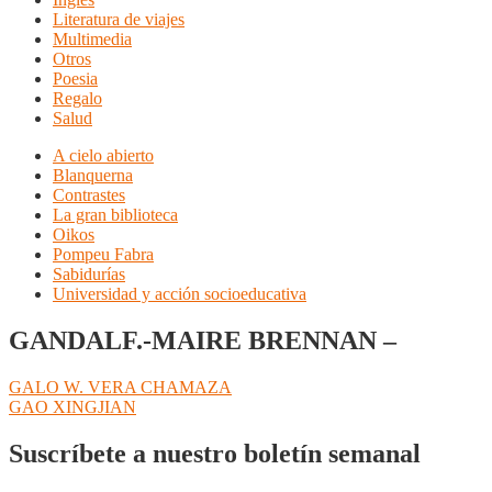
Literatura de viajes
Multimedia
Otros
Poesia
Regalo
Salud
A cielo abierto
Blanquerna
Contrastes
La gran biblioteca
Oikos
Pompeu Fabra
Sabidurías
Universidad y acción socioeducativa
GANDALF.-MAIRE BRENNAN –
Navegación
Anterior:
GALO W. VERA CHAMAZA
Siguiente:
GAO XINGJIAN
de
entradas
Suscríbete a nuestro boletín semanal