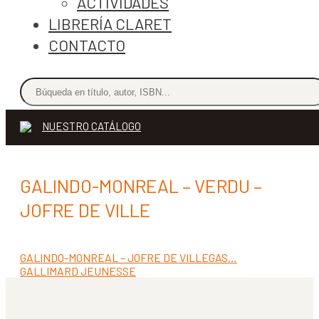
ACTIVIDADES
LIBRERÍA CLARET
CONTACTO
NUESTRO CATÁLOGO
GALINDO-MONREAL – VERDU –
JOFRE DE VILLE
Anterior:
GALINDO-MONREAL – JOFRE DE VILLEGAS…
Navegación
Siguiente:
GALLIMARD JEUNESSE
de
entradas