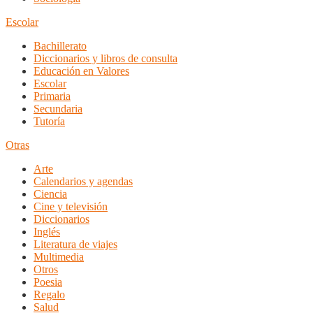
Escolar
Bachillerato
Diccionarios y libros de consulta
Educación en Valores
Escolar
Primaria
Secundaria
Tutoría
Otras
Arte
Calendarios y agendas
Ciencia
Cine y televisión
Diccionarios
Inglés
Literatura de viajes
Multimedia
Otros
Poesia
Regalo
Salud