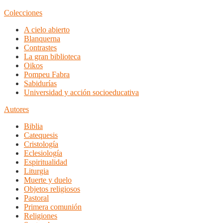
Colecciones
A cielo abierto
Blanquerna
Contrastes
La gran biblioteca
Oikos
Pompeu Fabra
Sabidurías
Universidad y acción socioeducativa
Autores
Biblia
Catequesis
Cristología
Eclesiología
Espiritualidad
Liturgia
Muerte y duelo
Objetos religiosos
Pastoral
Primera comunión
Religiones