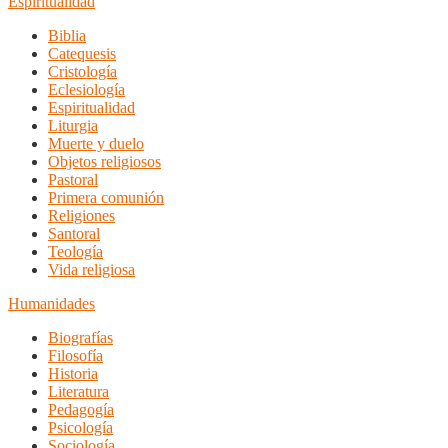
Espiritualidad
Biblia
Catequesis
Cristología
Eclesiología
Espiritualidad
Liturgia
Muerte y duelo
Objetos religiosos
Pastoral
Primera comunión
Religiones
Santoral
Teología
Vida religiosa
Humanidades
Biografías
Filosofía
Historia
Literatura
Pedagogía
Psicología
Sociología