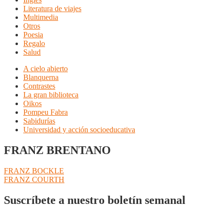
Literatura de viajes
Multimedia
Otros
Poesia
Regalo
Salud
A cielo abierto
Blanquerna
Contrastes
La gran biblioteca
Oikos
Pompeu Fabra
Sabidurías
Universidad y acción socioeducativa
FRANZ BRENTANO
Navegación
Anterior:
FRANZ BOCKLE
Siguiente:
FRANZ COURTH
de
entradas
Suscríbete a nuestro boletín semanal