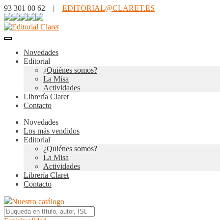
93 301 00 62 |
EDITORIAL@CLARET.ES
Novedades
Editorial
¿Quiénes somos?
La Misa
Actividades
Librería Claret
Contacto
Novedades
Los más vendidos
Editorial
¿Quiénes somos?
La Misa
Actividades
Librería Claret
Contacto
Nuestro catálogo