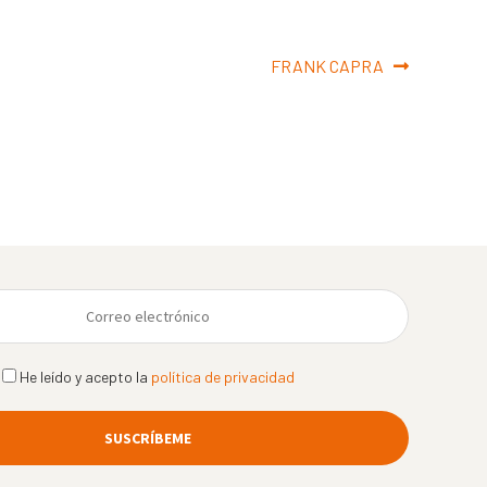
Siguiente:
FRANK CAPRA
He leído y acepto la
política de privacidad