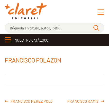
NOVEDADES
NUESTRO CATÁLOGO
LOS MÁS VENDIDOS
EDITORIAL
Exp
FRANCISCO POLAZON
el
LIBRERÍA CLARET
me
CONTACTO
hijo
Navegación
Anterior:
Siguiente:
FRANCISCO PEREZ POLO
FRANCISCO RAMIS
de