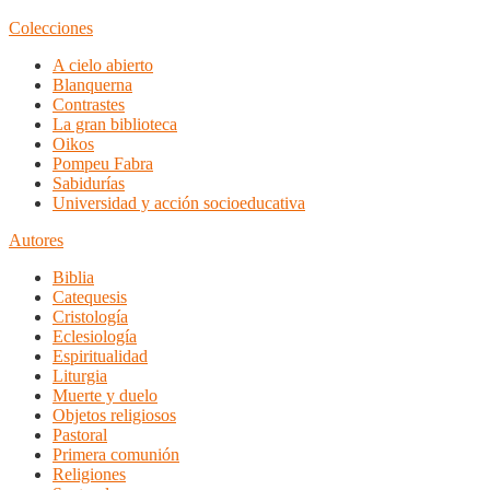
Colecciones
A cielo abierto
Blanquerna
Contrastes
La gran biblioteca
Oikos
Pompeu Fabra
Sabidurías
Universidad y acción socioeducativa
Autores
Biblia
Catequesis
Cristología
Eclesiología
Espiritualidad
Liturgia
Muerte y duelo
Objetos religiosos
Pastoral
Primera comunión
Religiones