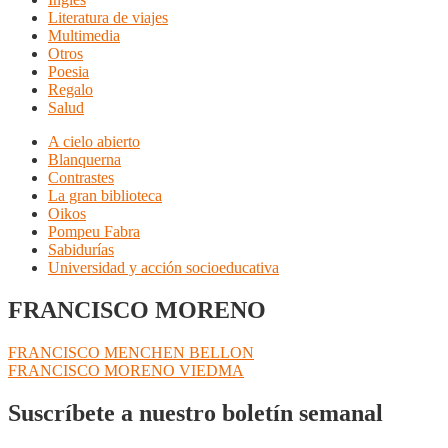
Literatura de viajes
Multimedia
Otros
Poesia
Regalo
Salud
A cielo abierto
Blanquerna
Contrastes
La gran biblioteca
Oikos
Pompeu Fabra
Sabidurías
Universidad y acción socioeducativa
FRANCISCO MORENO
Navegación
Anterior:
FRANCISCO MENCHEN BELLON
Siguiente:
FRANCISCO MORENO VIEDMA
de
entradas
Suscríbete a nuestro boletín semanal