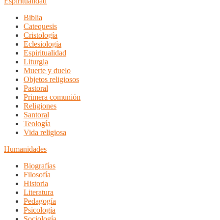
Espiritualidad
Biblia
Catequesis
Cristología
Eclesiología
Espiritualidad
Liturgia
Muerte y duelo
Objetos religiosos
Pastoral
Primera comunión
Religiones
Santoral
Teología
Vida religiosa
Humanidades
Biografías
Filosofía
Historia
Literatura
Pedagogía
Psicología
Sociología