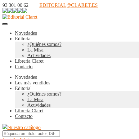
93 301 00 62 |
EDITORIAL@CLARET.ES
Novedades
Editorial
¿Quiénes somos?
La Misa
Actividades
Librería Claret
Contacto
Novedades
Los más vendidos
Editorial
¿Quiénes somos?
La Misa
Actividades
Librería Claret
Contacto
Nuestro catálogo