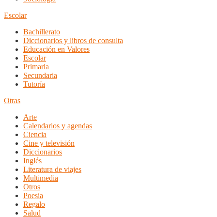
Escolar
Bachillerato
Diccionarios y libros de consulta
Educación en Valores
Escolar
Primaria
Secundaria
Tutoría
Otras
Arte
Calendarios y agendas
Ciencia
Cine y televisión
Diccionarios
Inglés
Literatura de viajes
Multimedia
Otros
Poesia
Regalo
Salud