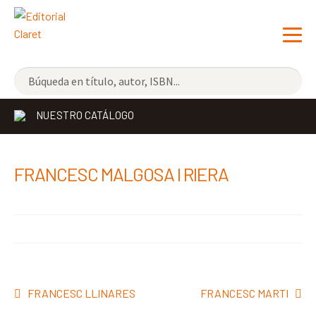
NOVEDADES
NUESTRO CATÁLOGO
LOS MÁS VENDIDOS
EDITORIAL
Exp
FRANCESC MALGOSA I RIERA
el
LIBRERÍA CLARET
me
CONTACTO
hijo
Navegación
Anterior:
Siguiente:
FRANCESC LLINARES
FRANCESC MARTI
de