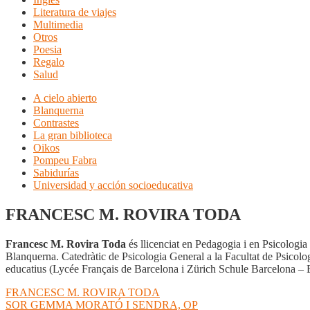
Literatura de viajes
Multimedia
Otros
Poesia
Regalo
Salud
A cielo abierto
Blanquerna
Contrastes
La gran biblioteca
Oikos
Pompeu Fabra
Sabidurías
Universidad y acción socioeducativa
FRANCESC M. ROVIRA TODA
Francesc M. Rovira Toda
és llicenciat en Pedagogia i en Psicologia 
Blanquerna. Catedràtic de Psicologia General a la Facultat de Psico
educatius (Lycée Français de Barcelona i Zürich Schule Barcelona – E
Navegación
Anterior:
FRANCESC M. ROVIRA TODA
Siguiente:
SOR GEMMA MORATÓ I SENDRA, OP