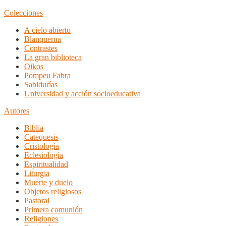
Colecciones
A cielo abierto
Blanquerna
Contrastes
La gran biblioteca
Oikos
Pompeu Fabra
Sabidurías
Universidad y acción socioeducativa
Autores
Biblia
Catequesis
Cristología
Eclesiología
Espiritualidad
Liturgia
Muerte y duelo
Objetos religiosos
Pastoral
Primera comunión
Religiones