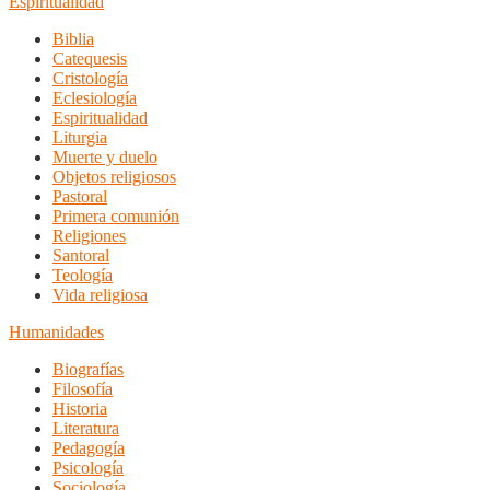
Espiritualidad
Biblia
Catequesis
Cristología
Eclesiología
Espiritualidad
Liturgia
Muerte y duelo
Objetos religiosos
Pastoral
Primera comunión
Religiones
Santoral
Teología
Vida religiosa
Humanidades
Biografías
Filosofía
Historia
Literatura
Pedagogía
Psicología
Sociología