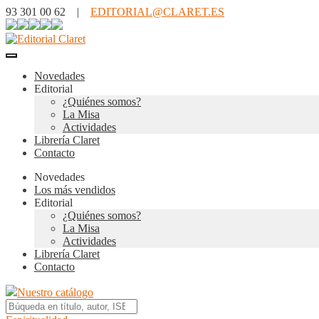
93 301 00 62 |
EDITORIAL@CLARET.ES
Novedades
Editorial
¿Quiénes somos?
La Misa
Actividades
Librería Claret
Contacto
Novedades
Los más vendidos
Editorial
¿Quiénes somos?
La Misa
Actividades
Librería Claret
Contacto
Nuestro catálogo