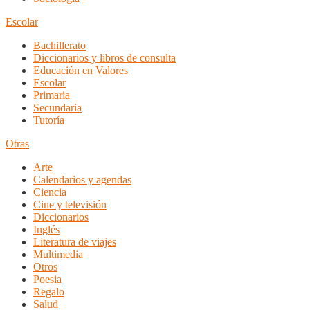
Escolar
Bachillerato
Diccionarios y libros de consulta
Educación en Valores
Escolar
Primaria
Secundaria
Tutoría
Otras
Arte
Calendarios y agendas
Ciencia
Cine y televisión
Diccionarios
Inglés
Literatura de viajes
Multimedia
Otros
Poesia
Regalo
Salud