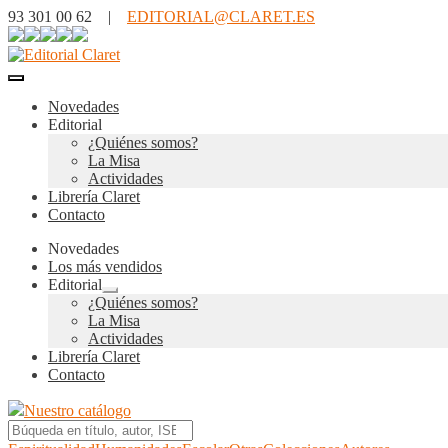
93 301 00 62 |
EDITORIAL@CLARET.ES
Novedades
Editorial
¿Quiénes somos?
La Misa
Actividades
Librería Claret
Contacto
Novedades
Los más vendidos
Editorial
Expandir
¿Quiénes somos?
el
La Misa
menú
Actividades
hijo
Librería Claret
Contacto
Nuestro catálogo