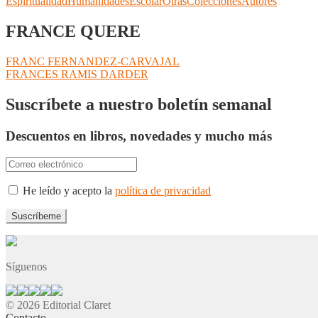
Espiritualidad
Humanidades
Escolar
Otras
Colecciones
Autores
FRANCE QUERE
Navegación
Anterior:
FRANC FERNANDEZ-CARVAJAL
Siguiente:
FRANCES RAMIS DARDER
de
entradas
Suscríbete a nuestro boletín semanal
Descuentos en libros, novedades y mucho más
He leído y acepto la
política de privacidad
Síguenos
© 2026 Editorial Claret
Contacto