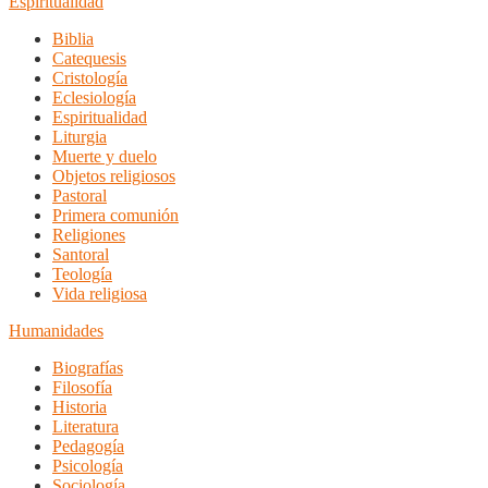
Espiritualidad
Biblia
Catequesis
Cristología
Eclesiología
Espiritualidad
Liturgia
Muerte y duelo
Objetos religiosos
Pastoral
Primera comunión
Religiones
Santoral
Teología
Vida religiosa
Humanidades
Biografías
Filosofía
Historia
Literatura
Pedagogía
Psicología
Sociología