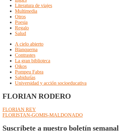
Literatura de viajes
Multimedia
Otros
Poesia
Regalo
Salud
A cielo abierto
Blanquerna
Contrastes
La gran biblioteca
Oikos
Pompeu Fabra
Sabidurías
Universidad y acción socioeducativa
FLORIAN RODERO
Navegación
Anterior:
FLORIAN REY
Siguiente:
FLORISTAN-GOMIS-MALDONADO
de
entradas
Suscríbete a nuestro boletín semanal