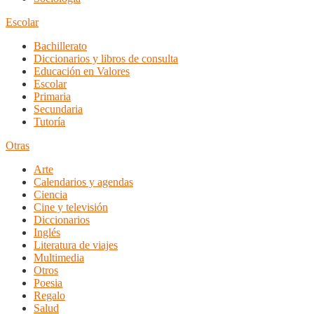
Escolar
Bachillerato
Diccionarios y libros de consulta
Educación en Valores
Escolar
Primaria
Secundaria
Tutoría
Otras
Arte
Calendarios y agendas
Ciencia
Cine y televisión
Diccionarios
Inglés
Literatura de viajes
Multimedia
Otros
Poesia
Regalo
Salud