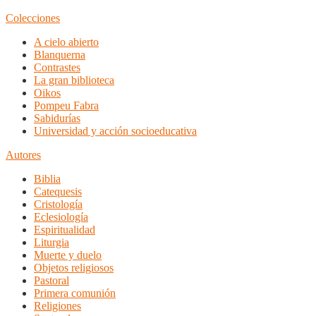
Colecciones
A cielo abierto
Blanquerna
Contrastes
La gran biblioteca
Oikos
Pompeu Fabra
Sabidurías
Universidad y acción socioeducativa
Autores
Biblia
Catequesis
Cristología
Eclesiología
Espiritualidad
Liturgia
Muerte y duelo
Objetos religiosos
Pastoral
Primera comunión
Religiones