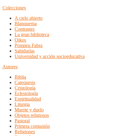
Colecciones
A cielo abierto
Blanquerna
Contrastes
La gran biblioteca
Oikos
Pompeu Fabra
Sabidurías
Universidad y acción socioeducativa
Autores
Biblia
Catequesis
Cristología
Eclesiología
Espiritualidad
Liturgia
Muerte y duelo
Objetos religiosos
Pastoral
Primera comunión
Religiones