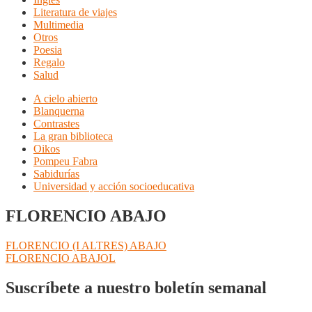
Literatura de viajes
Multimedia
Otros
Poesia
Regalo
Salud
A cielo abierto
Blanquerna
Contrastes
La gran biblioteca
Oikos
Pompeu Fabra
Sabidurías
Universidad y acción socioeducativa
FLORENCIO ABAJO
Navegación
Anterior:
FLORENCIO (I ALTRES) ABAJO
Siguiente:
FLORENCIO ABAJOL
de
entradas
Suscríbete a nuestro boletín semanal