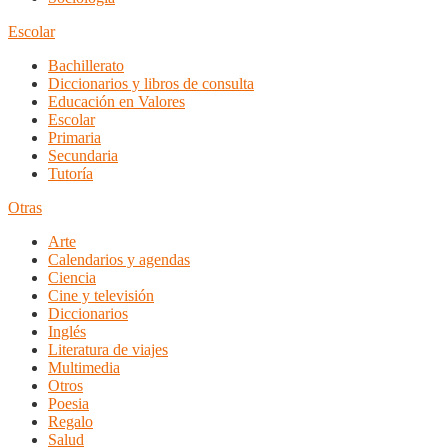
Escolar
Bachillerato
Diccionarios y libros de consulta
Educación en Valores
Escolar
Primaria
Secundaria
Tutoría
Otras
Arte
Calendarios y agendas
Ciencia
Cine y televisión
Diccionarios
Inglés
Literatura de viajes
Multimedia
Otros
Poesia
Regalo
Salud