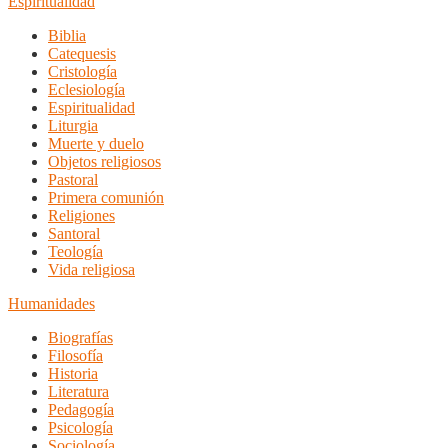
Espiritualidad
Biblia
Catequesis
Cristología
Eclesiología
Espiritualidad
Liturgia
Muerte y duelo
Objetos religiosos
Pastoral
Primera comunión
Religiones
Santoral
Teología
Vida religiosa
Humanidades
Biografías
Filosofía
Historia
Literatura
Pedagogía
Psicología
Sociología