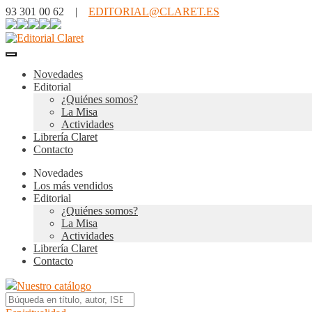
93 301 00 62 |
EDITORIAL@CLARET.ES
Novedades
Editorial
¿Quiénes somos?
La Misa
Actividades
Librería Claret
Contacto
Novedades
Los más vendidos
Editorial
¿Quiénes somos?
La Misa
Actividades
Librería Claret
Contacto
Nuestro catálogo