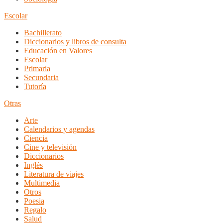
Escolar
Bachillerato
Diccionarios y libros de consulta
Educación en Valores
Escolar
Primaria
Secundaria
Tutoría
Otras
Arte
Calendarios y agendas
Ciencia
Cine y televisión
Diccionarios
Inglés
Literatura de viajes
Multimedia
Otros
Poesia
Regalo
Salud