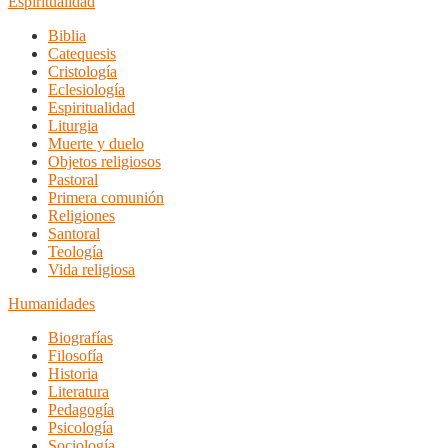
Espiritualidad
Biblia
Catequesis
Cristología
Eclesiología
Espiritualidad
Liturgia
Muerte y duelo
Objetos religiosos
Pastoral
Primera comunión
Religiones
Santoral
Teología
Vida religiosa
Humanidades
Biografías
Filosofía
Historia
Literatura
Pedagogía
Psicología
Sociología