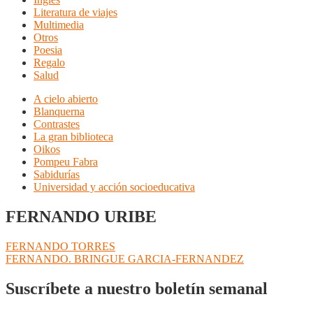
Literatura de viajes
Multimedia
Otros
Poesia
Regalo
Salud
A cielo abierto
Blanquerna
Contrastes
La gran biblioteca
Oikos
Pompeu Fabra
Sabidurías
Universidad y acción socioeducativa
FERNANDO URIBE
Navegación
Anterior:
FERNANDO TORRES
Siguiente:
FERNANDO. BRINGUE GARCIA-FERNANDEZ
de
entradas
Suscríbete a nuestro boletín semanal