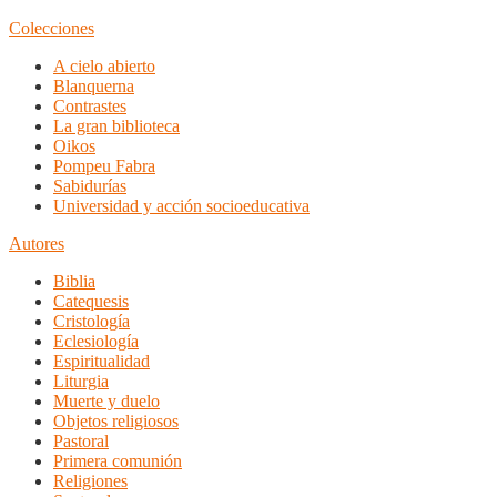
Colecciones
A cielo abierto
Blanquerna
Contrastes
La gran biblioteca
Oikos
Pompeu Fabra
Sabidurías
Universidad y acción socioeducativa
Autores
Biblia
Catequesis
Cristología
Eclesiología
Espiritualidad
Liturgia
Muerte y duelo
Objetos religiosos
Pastoral
Primera comunión
Religiones