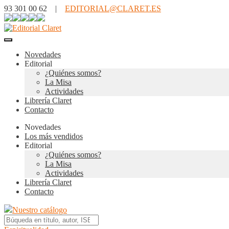
93 301 00 62 |
EDITORIAL@CLARET.ES
Novedades
Editorial
¿Quiénes somos?
La Misa
Actividades
Librería Claret
Contacto
Novedades
Los más vendidos
Editorial
¿Quiénes somos?
La Misa
Actividades
Librería Claret
Contacto
Nuestro catálogo