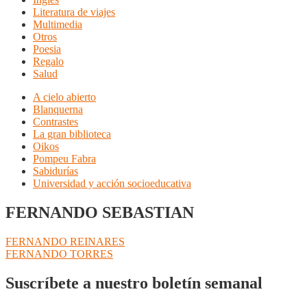
Literatura de viajes
Multimedia
Otros
Poesia
Regalo
Salud
A cielo abierto
Blanquerna
Contrastes
La gran biblioteca
Oikos
Pompeu Fabra
Sabidurías
Universidad y acción socioeducativa
FERNANDO SEBASTIAN
Navegación
Anterior:
FERNANDO REINARES
Siguiente:
FERNANDO TORRES
de
entradas
Suscríbete a nuestro boletín semanal