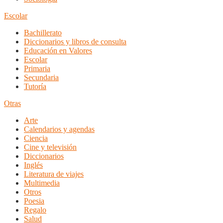
Escolar
Bachillerato
Diccionarios y libros de consulta
Educación en Valores
Escolar
Primaria
Secundaria
Tutoría
Otras
Arte
Calendarios y agendas
Ciencia
Cine y televisión
Diccionarios
Inglés
Literatura de viajes
Multimedia
Otros
Poesia
Regalo
Salud