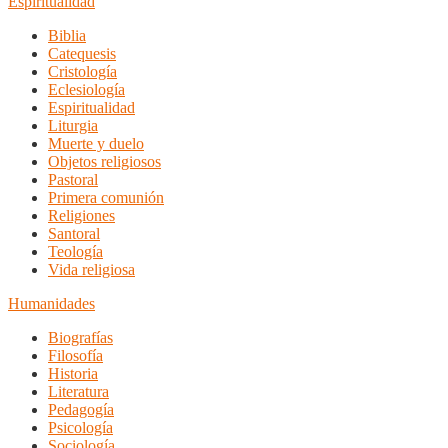
Espiritualidad
Biblia
Catequesis
Cristología
Eclesiología
Espiritualidad
Liturgia
Muerte y duelo
Objetos religiosos
Pastoral
Primera comunión
Religiones
Santoral
Teología
Vida religiosa
Humanidades
Biografías
Filosofía
Historia
Literatura
Pedagogía
Psicología
Sociología