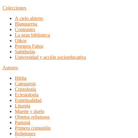
Colecciones
A cielo abierto
Blanquerna
Contrastes
La gran biblioteca
Oikos
Pompeu Fabra
Sabidurías
Universidad y acción socioeducativa
Autores
Biblia
Catequesis
Cristología
Eclesiología
Espiritualidad
Liturgia
Muerte y duelo
Objetos religiosos
Pastoral
Primera comunión
Religiones