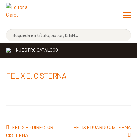
NOVEDADES
NUESTRO CATÁLOGO
LOS MÁS VENDIDOS
EDITORIAL
Exp
FELIX E. CISTERNA
el
LIBRERÍA CLARET
me
CONTACTO
hijo
Navegación
Anterior:
Siguiente:
FELIX E. (DIRECTOR)
FELIX EDUARDO CISTERNA
de
CISTERNA