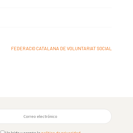
Siguiente:
FEDERACIO CATALANA DE VOLUNTARIAT SOCIAL
He leído y acepto la
política de privacidad