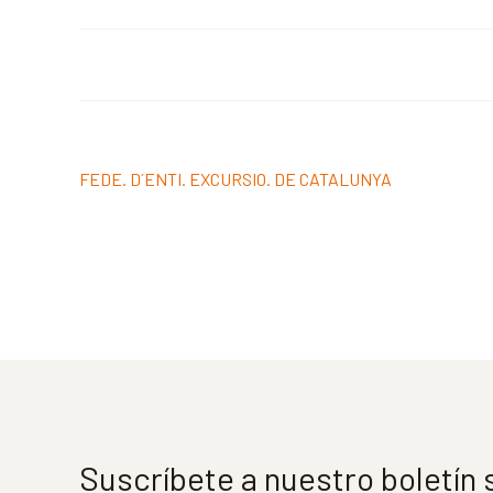
Navegación
Anterior:
FEDE. D´ENTI. EXCURSIO. DE CATALUNYA
de
entradas
Suscríbete a nuestro boletín