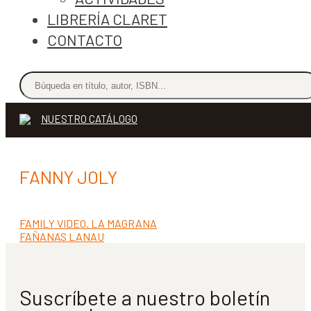
LIBRERÍA CLARET
CONTACTO
NUESTRO CATÁLOGO
FANNY JOLY
Anterior:
FAMILY VIDEO. LA MAGRANA
Navegación
Siguiente:
FAÑANAS LANAU
de
entradas
Suscríbete a nuestro boletín