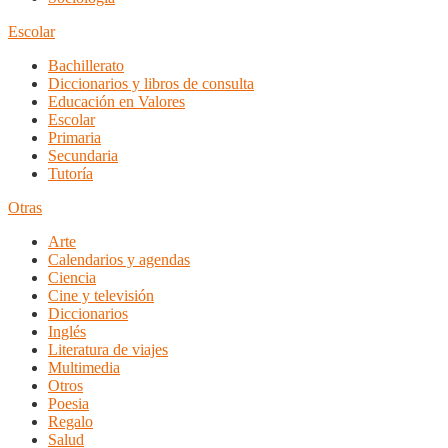
Escolar
Bachillerato
Diccionarios y libros de consulta
Educación en Valores
Escolar
Primaria
Secundaria
Tutoría
Otras
Arte
Calendarios y agendas
Ciencia
Cine y televisión
Diccionarios
Inglés
Literatura de viajes
Multimedia
Otros
Poesia
Regalo
Salud