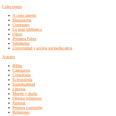
Colecciones
A cielo abierto
Blanquerna
Contrastes
La gran biblioteca
Oikos
Pompeu Fabra
Sabidurías
Universidad y acción socioeducativa
Autores
Biblia
Catequesis
Cristología
Eclesiología
Espiritualidad
Liturgia
Muerte y duelo
Objetos religiosos
Pastoral
Primera comunión
Religiones