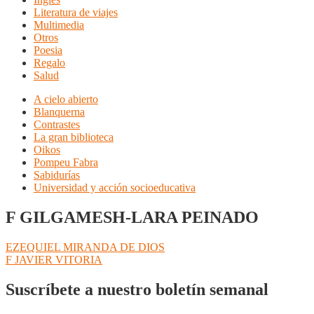
Literatura de viajes
Multimedia
Otros
Poesia
Regalo
Salud
A cielo abierto
Blanquerna
Contrastes
La gran biblioteca
Oikos
Pompeu Fabra
Sabidurías
Universidad y acción socioeducativa
F GILGAMESH-LARA PEINADO
Navegación
Anterior:
EZEQUIEL MIRANDA DE DIOS
Siguiente:
F JAVIER VITORIA
de
entradas
Suscríbete a nuestro boletín semanal