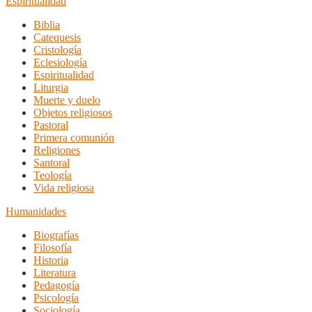
Espiritualidad
Biblia
Catequesis
Cristología
Eclesiología
Espiritualidad
Liturgia
Muerte y duelo
Objetos religiosos
Pastoral
Primera comunión
Religiones
Santoral
Teología
Vida religiosa
Humanidades
Biografías
Filosofía
Historia
Literatura
Pedagogía
Psicología
Sociología