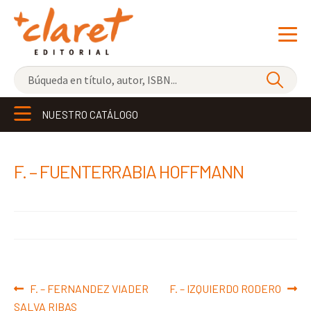
NOVEDADES
NUESTRO CATÁLOGO
LOS MÁS VENDIDOS
EDITORIAL
Exp
F. – FUENTERRABIA HOFFMANN
el
LIBRERÍA CLARET
me
CONTACTO
hijo
Navegación
Anterior:
Siguiente:
F. – FERNANDEZ VIADER
F. – IZQUIERDO RODERO
de
SALVA RIBAS