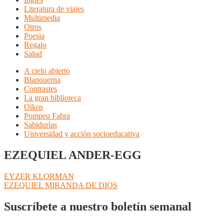
Literatura de viajes
Multimedia
Otros
Poesia
Regalo
Salud
A cielo abierto
Blanquerna
Contrastes
La gran biblioteca
Oikos
Pompeu Fabra
Sabidurías
Universidad y acción socioeducativa
EZEQUIEL ANDER-EGG
Navegación
Anterior:
EYZER KLORMAN
Siguiente:
EZEQUIEL MIRANDA DE DIOS
de
entradas
Suscríbete a nuestro boletín semanal