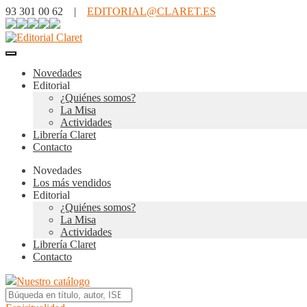
93 301 00 62 |
EDITORIAL@CLARET.ES
Novedades
Editorial
¿Quiénes somos?
La Misa
Actividades
Librería Claret
Contacto
Novedades
Los más vendidos
Editorial
¿Quiénes somos?
La Misa
Actividades
Librería Claret
Contacto
Nuestro catálogo