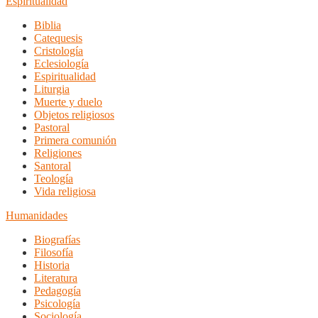
Espiritualidad
Biblia
Catequesis
Cristología
Eclesiología
Espiritualidad
Liturgia
Muerte y duelo
Objetos religiosos
Pastoral
Primera comunión
Religiones
Santoral
Teología
Vida religiosa
Humanidades
Biografías
Filosofía
Historia
Literatura
Pedagogía
Psicología
Sociología