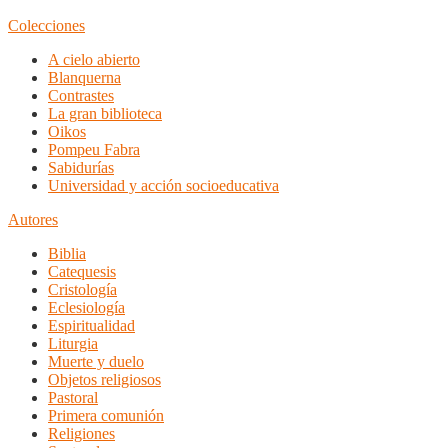
Colecciones
A cielo abierto
Blanquerna
Contrastes
La gran biblioteca
Oikos
Pompeu Fabra
Sabidurías
Universidad y acción socioeducativa
Autores
Biblia
Catequesis
Cristología
Eclesiología
Espiritualidad
Liturgia
Muerte y duelo
Objetos religiosos
Pastoral
Primera comunión
Religiones