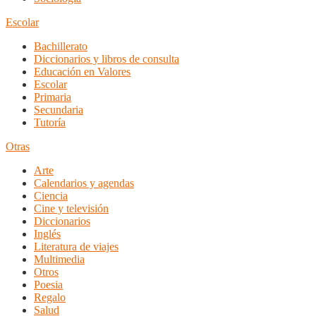
Escolar
Bachillerato
Diccionarios y libros de consulta
Educación en Valores
Escolar
Primaria
Secundaria
Tutoría
Otras
Arte
Calendarios y agendas
Ciencia
Cine y televisión
Diccionarios
Inglés
Literatura de viajes
Multimedia
Otros
Poesia
Regalo
Salud