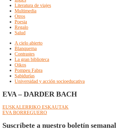
Literatura de viajes
Multimedia
Otros
Poesia
Regalo
Salud
A cielo abierto
Blanquerna
Contrastes
La gran biblioteca
Oikos
Pompeu Fabra
Sabidurías
Universidad y acción socioeducativa
EVA – DARDER BACH
Navegación
Anterior:
EUSKALERRIKO ESKAUTAK
Siguiente:
EVA BORREGUERO
de
entradas
Suscríbete a nuestro boletín semanal