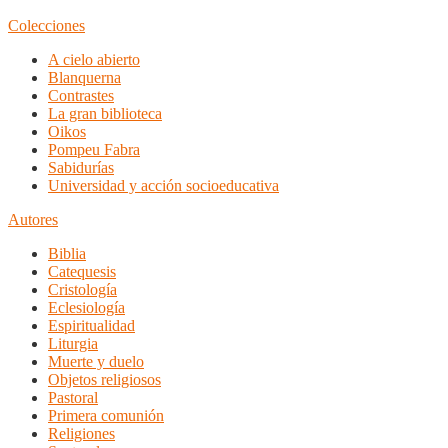
Colecciones
A cielo abierto
Blanquerna
Contrastes
La gran biblioteca
Oikos
Pompeu Fabra
Sabidurías
Universidad y acción socioeducativa
Autores
Biblia
Catequesis
Cristología
Eclesiología
Espiritualidad
Liturgia
Muerte y duelo
Objetos religiosos
Pastoral
Primera comunión
Religiones