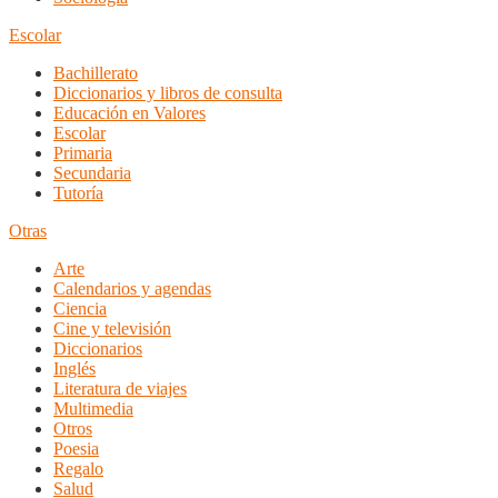
Escolar
Bachillerato
Diccionarios y libros de consulta
Educación en Valores
Escolar
Primaria
Secundaria
Tutoría
Otras
Arte
Calendarios y agendas
Ciencia
Cine y televisión
Diccionarios
Inglés
Literatura de viajes
Multimedia
Otros
Poesia
Regalo
Salud