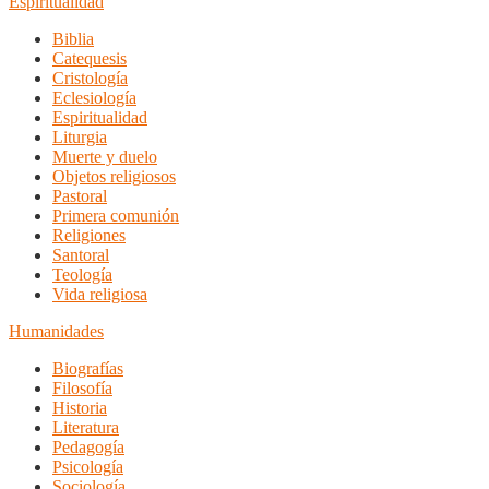
Espiritualidad
Biblia
Catequesis
Cristología
Eclesiología
Espiritualidad
Liturgia
Muerte y duelo
Objetos religiosos
Pastoral
Primera comunión
Religiones
Santoral
Teología
Vida religiosa
Humanidades
Biografías
Filosofía
Historia
Literatura
Pedagogía
Psicología
Sociología