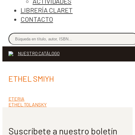
ACTIVIDADES
LIBRERÍA CLARET
CONTACTO
NUESTRO CATÁLOGO
ETHEL SMIYH
Anterior:
ETERIA
Navegación
Siguiente:
ETHEL TOLANSKY
de
entradas
Suscríbete a nuestro boletín