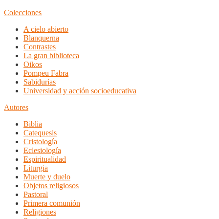
Colecciones
A cielo abierto
Blanquerna
Contrastes
La gran biblioteca
Oikos
Pompeu Fabra
Sabidurías
Universidad y acción socioeducativa
Autores
Biblia
Catequesis
Cristología
Eclesiología
Espiritualidad
Liturgia
Muerte y duelo
Objetos religiosos
Pastoral
Primera comunión
Religiones