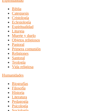
Espiritualidad
Biblia
Catequesis
Cristología
Eclesiología
Espiritualidad
Liturgia
Muerte y duelo
Objetos religiosos
Pastoral
Primera comunión
Religiones
Santoral
Teología
Vida religiosa
Humanidades
Biografías
Filosofía
Historia
Literatura
Pedagogía
Psicología
Sociología