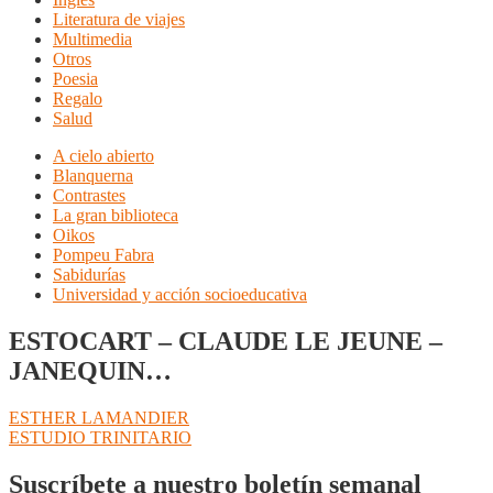
Literatura de viajes
Multimedia
Otros
Poesia
Regalo
Salud
A cielo abierto
Blanquerna
Contrastes
La gran biblioteca
Oikos
Pompeu Fabra
Sabidurías
Universidad y acción socioeducativa
ESTOCART – CLAUDE LE JEUNE –
JANEQUIN…
Navegación
Anterior:
ESTHER LAMANDIER
Siguiente:
ESTUDIO TRINITARIO
de
entradas
Suscríbete a nuestro boletín semanal