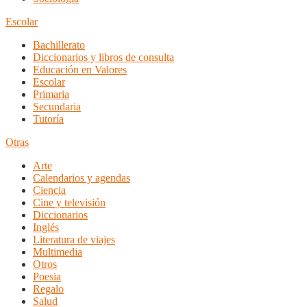
Escolar
Bachillerato
Diccionarios y libros de consulta
Educación en Valores
Escolar
Primaria
Secundaria
Tutoría
Otras
Arte
Calendarios y agendas
Ciencia
Cine y televisión
Diccionarios
Inglés
Literatura de viajes
Multimedia
Otros
Poesia
Regalo
Salud