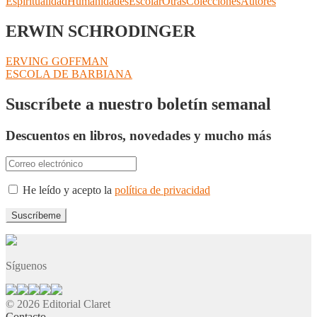
Espiritualidad
Humanidades
Escolar
Otras
Colecciones
Autores
ERWIN SCHRODINGER
Navegación
Anterior:
ERVING GOFFMAN
Siguiente:
ESCOLA DE BARBIANA
de
entradas
Suscríbete a nuestro boletín semanal
Descuentos en libros, novedades y mucho más
He leído y acepto la
política de privacidad
Síguenos
© 2026 Editorial Claret
Contacto