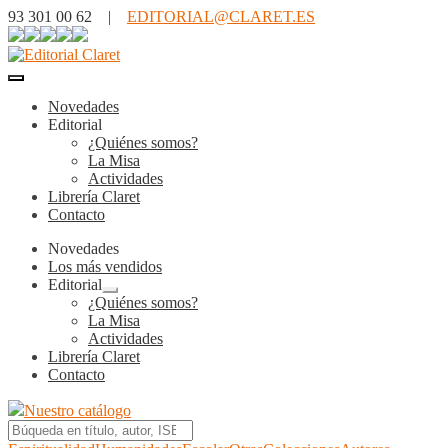
93 301 00 62 |
EDITORIAL@CLARET.ES
Novedades
Editorial
¿Quiénes somos?
La Misa
Actividades
Librería Claret
Contacto
Novedades
Los más vendidos
Editorial
Expandir
¿Quiénes somos?
el
La Misa
menú
Actividades
hijo
Librería Claret
Contacto
Nuestro catálogo