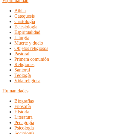
Espiritualidad
Biblia
Catequesis
Cristología
Eclesiología
Espiritualidad
Liturgia
Muerte y duelo
Objetos religiosos
Pastoral
Primera comunión
Religiones
Santoral
Teología
Vida religiosa
Humanidades
Biografías
Filosofía
Historia
Literatura
Pedagogía
Psicología
Sociología