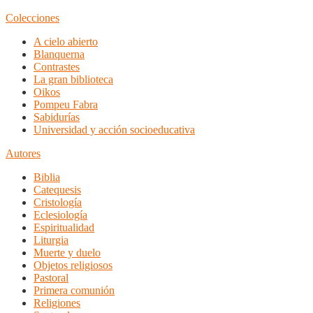
Colecciones
A cielo abierto
Blanquerna
Contrastes
La gran biblioteca
Oikos
Pompeu Fabra
Sabidurías
Universidad y acción socioeducativa
Autores
Biblia
Catequesis
Cristología
Eclesiología
Espiritualidad
Liturgia
Muerte y duelo
Objetos religiosos
Pastoral
Primera comunión
Religiones