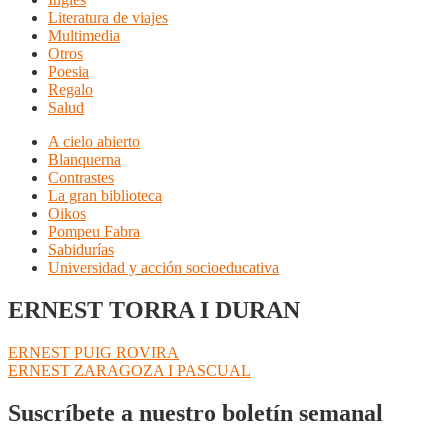
Literatura de viajes
Multimedia
Otros
Poesia
Regalo
Salud
A cielo abierto
Blanquerna
Contrastes
La gran biblioteca
Oikos
Pompeu Fabra
Sabidurías
Universidad y acción socioeducativa
ERNEST TORRA I DURAN
Navegación
Anterior:
ERNEST PUIG ROVIRA
Siguiente:
ERNEST ZARAGOZA I PASCUAL
de
entradas
Suscríbete a nuestro boletín semanal