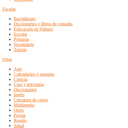
Escolar
Bachillerato
Diccionarios y libros de consulta
Educación en Valores
Escolar
Primaria
Secundaria
Tutoría
Otras
Arte
Calendarios y agendas
Ciencia
Cine y televisión
Diccionarios
Inglés
Literatura de viajes
Multimedia
Otros
Poesia
Regalo
Salud