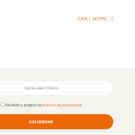
Siguiente:
ERIK L´HOMME
He leído y acepto la
política de privacidad