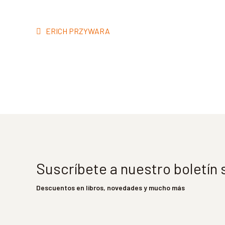
Navegación
Anterior:
ERICH PRZYWARA
de
entradas
Suscríbete a nuestro boletín
Descuentos en libros, novedades y mucho más