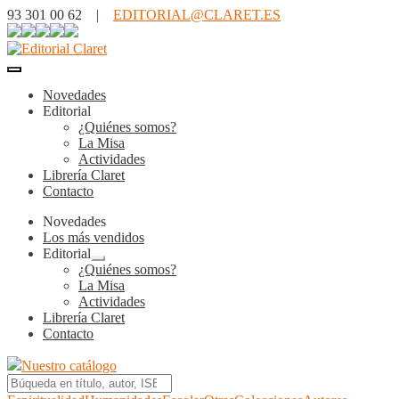
93 301 00 62 |
EDITORIAL@CLARET.ES
Novedades
Editorial
¿Quiénes somos?
La Misa
Actividades
Librería Claret
Contacto
Novedades
Los más vendidos
Editorial
Expandir
¿Quiénes somos?
el
La Misa
menú
Actividades
hijo
Librería Claret
Contacto
Nuestro catálogo