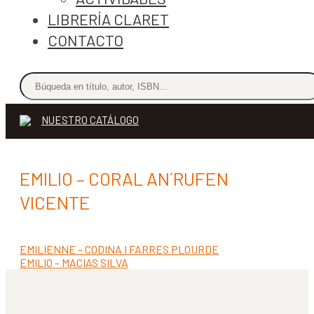
LIBRERÍA CLARET
CONTACTO
NUESTRO CATÁLOGO
EMILIO – CORAL AN´RUFEN
VICENTE
Anterior:
EMILIENNE – CODINA I FARRES PLOURDE
Navegación
Siguiente:
EMILIO – MACIAS SILVA
de
entradas