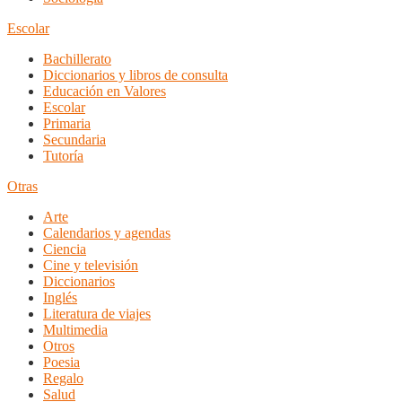
Escolar
Bachillerato
Diccionarios y libros de consulta
Educación en Valores
Escolar
Primaria
Secundaria
Tutoría
Otras
Arte
Calendarios y agendas
Ciencia
Cine y televisión
Diccionarios
Inglés
Literatura de viajes
Multimedia
Otros
Poesia
Regalo
Salud