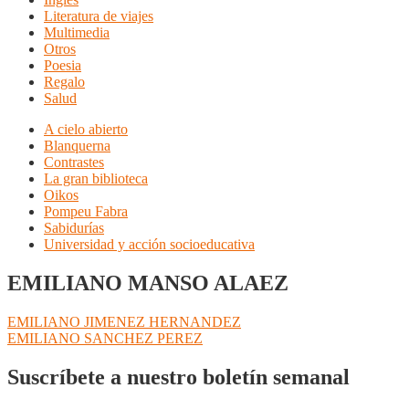
Literatura de viajes
Multimedia
Otros
Poesia
Regalo
Salud
A cielo abierto
Blanquerna
Contrastes
La gran biblioteca
Oikos
Pompeu Fabra
Sabidurías
Universidad y acción socioeducativa
EMILIANO MANSO ALAEZ
Navegación
Anterior:
EMILIANO JIMENEZ HERNANDEZ
Siguiente:
EMILIANO SANCHEZ PEREZ
de
entradas
Suscríbete a nuestro boletín semanal