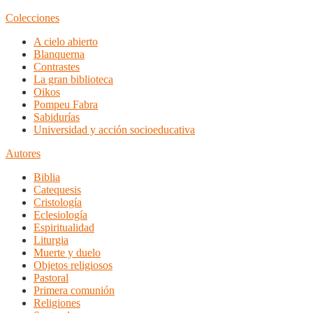
Colecciones
A cielo abierto
Blanquerna
Contrastes
La gran biblioteca
Oikos
Pompeu Fabra
Sabidurías
Universidad y acción socioeducativa
Autores
Biblia
Catequesis
Cristología
Eclesiología
Espiritualidad
Liturgia
Muerte y duelo
Objetos religiosos
Pastoral
Primera comunión
Religiones