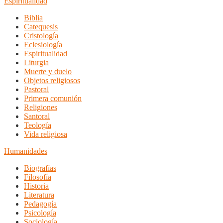
Espiritualidad
Biblia
Catequesis
Cristología
Eclesiología
Espiritualidad
Liturgia
Muerte y duelo
Objetos religiosos
Pastoral
Primera comunión
Religiones
Santoral
Teología
Vida religiosa
Humanidades
Biografías
Filosofía
Historia
Literatura
Pedagogía
Psicología
Sociología