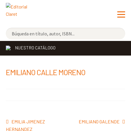
NOVEDADES
NUESTRO CATÁLOGO
LOS MÁS VENDIDOS
EDITORIAL
Exp
EMILIANO CALLE MORENO
el
LIBRERÍA CLARET
me
CONTACTO
hijo
Navegación
Anterior:
Siguiente:
EMILIA JIMENEZ
EMILIANO GALENDE
de
HERNANDEZ