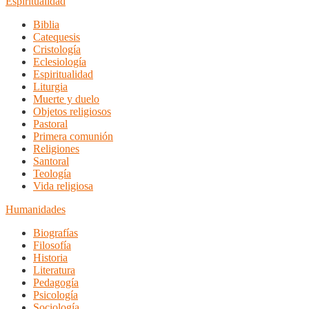
Espiritualidad
Biblia
Catequesis
Cristología
Eclesiología
Espiritualidad
Liturgia
Muerte y duelo
Objetos religiosos
Pastoral
Primera comunión
Religiones
Santoral
Teología
Vida religiosa
Humanidades
Biografías
Filosofía
Historia
Literatura
Pedagogía
Psicología
Sociología