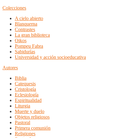
Colecciones
A cielo abierto
Blanquerna
Contrastes
La gran biblioteca
Oikos
Pompeu Fabra
Sabidurías
Universidad y acción socioeducativa
Autores
Biblia
Catequesis
Cristología
Eclesiología
Espiritualidad
Liturgia
Muerte y duelo
Objetos religiosos
Pastoral
Primera comunión
Religiones