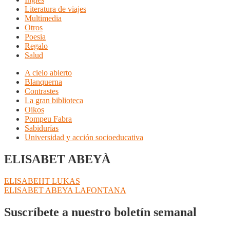
Literatura de viajes
Multimedia
Otros
Poesia
Regalo
Salud
A cielo abierto
Blanquerna
Contrastes
La gran biblioteca
Oikos
Pompeu Fabra
Sabidurías
Universidad y acción socioeducativa
ELISABET ABEYÀ
Navegación
Anterior:
ELISABEHT LUKAS
Siguiente:
ELISABET ABEYA LAFONTANA
de
entradas
Suscríbete a nuestro boletín semanal