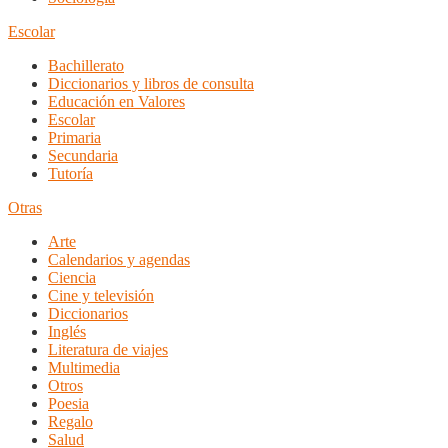
Escolar
Bachillerato
Diccionarios y libros de consulta
Educación en Valores
Escolar
Primaria
Secundaria
Tutoría
Otras
Arte
Calendarios y agendas
Ciencia
Cine y televisión
Diccionarios
Inglés
Literatura de viajes
Multimedia
Otros
Poesia
Regalo
Salud