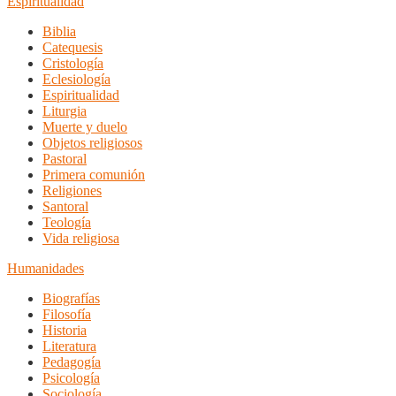
Espiritualidad
Biblia
Catequesis
Cristología
Eclesiología
Espiritualidad
Liturgia
Muerte y duelo
Objetos religiosos
Pastoral
Primera comunión
Religiones
Santoral
Teología
Vida religiosa
Humanidades
Biografías
Filosofía
Historia
Literatura
Pedagogía
Psicología
Sociología