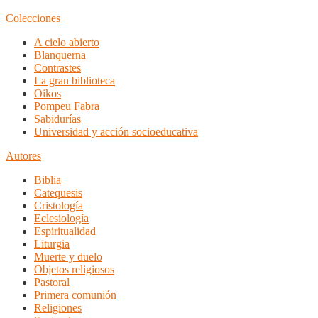
Colecciones
A cielo abierto
Blanquerna
Contrastes
La gran biblioteca
Oikos
Pompeu Fabra
Sabidurías
Universidad y acción socioeducativa
Autores
Biblia
Catequesis
Cristología
Eclesiología
Espiritualidad
Liturgia
Muerte y duelo
Objetos religiosos
Pastoral
Primera comunión
Religiones