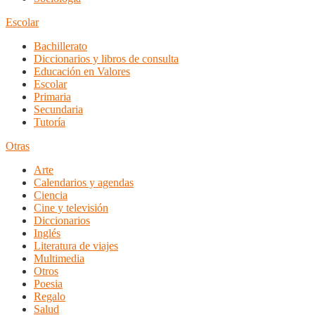
Escolar
Bachillerato
Diccionarios y libros de consulta
Educación en Valores
Escolar
Primaria
Secundaria
Tutoría
Otras
Arte
Calendarios y agendas
Ciencia
Cine y televisión
Diccionarios
Inglés
Literatura de viajes
Multimedia
Otros
Poesia
Regalo
Salud