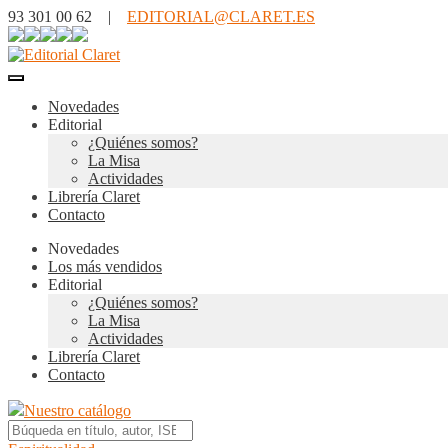
93 301 00 62 |
EDITORIAL@CLARET.ES
Novedades
Editorial
¿Quiénes somos?
La Misa
Actividades
Librería Claret
Contacto
Novedades
Los más vendidos
Editorial
¿Quiénes somos?
La Misa
Actividades
Librería Claret
Contacto
Nuestro catálogo