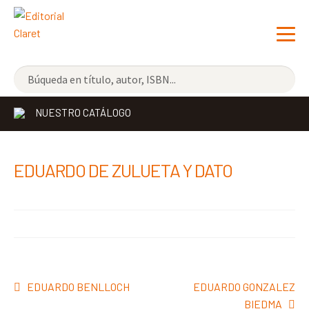
NOVEDADES
NUESTRO CATÁLOGO
LOS MÁS VENDIDOS
EDITORIAL
Exp
EDUARDO DE ZULUETA Y DATO
el
LIBRERÍA CLARET
me
CONTACTO
hijo
Navegación
Anterior:
Siguiente:
EDUARDO BENLLOCH
EDUARDO GONZALEZ
de
BIEDMA