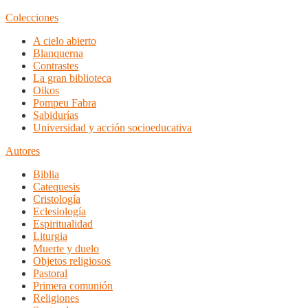
Colecciones
A cielo abierto
Blanquerna
Contrastes
La gran biblioteca
Oikos
Pompeu Fabra
Sabidurías
Universidad y acción socioeducativa
Autores
Biblia
Catequesis
Cristología
Eclesiología
Espiritualidad
Liturgia
Muerte y duelo
Objetos religiosos
Pastoral
Primera comunión
Religiones