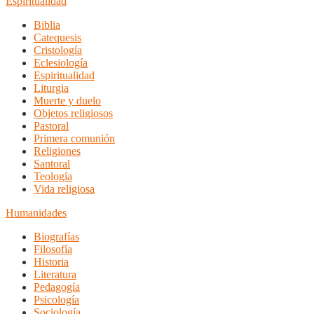
Espiritualidad
Biblia
Catequesis
Cristología
Eclesiología
Espiritualidad
Liturgia
Muerte y duelo
Objetos religiosos
Pastoral
Primera comunión
Religiones
Santoral
Teología
Vida religiosa
Humanidades
Biografías
Filosofía
Historia
Literatura
Pedagogía
Psicología
Sociología