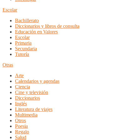
Escolar
Bachillerato
Diccionarios y libros de consulta
Educación en Valores
Escolar
Primaria
Secundaria
Tutoría
Otras
Arte
Calendarios y agendas
Ciencia
Cine y televisión
Diccionarios
Inglés
Literatura de viajes
Multimedia
Otros
Poesia
Regalo
Salud