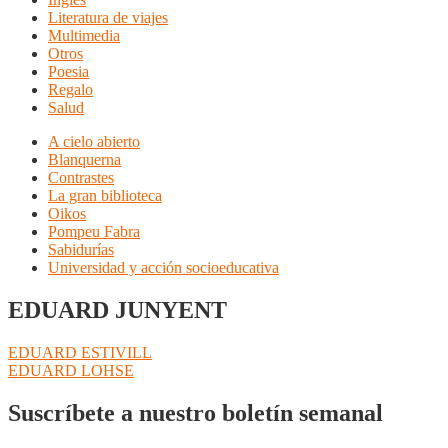
Literatura de viajes
Multimedia
Otros
Poesia
Regalo
Salud
A cielo abierto
Blanquerna
Contrastes
La gran biblioteca
Oikos
Pompeu Fabra
Sabidurías
Universidad y acción socioeducativa
EDUARD JUNYENT
Navegación
Anterior:
EDUARD ESTIVILL
Siguiente:
EDUARD LOHSE
de
entradas
Suscríbete a nuestro boletín semanal