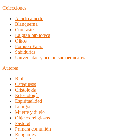
Colecciones
A cielo abierto
Blanquerna
Contrastes
La gran biblioteca
Oikos
Pompeu Fabra
Sabidurías
Universidad y acción socioeducativa
Autores
Biblia
Catequesis
Cristología
Eclesiología
Espiritualidad
Liturgia
Muerte y duelo
Objetos religiosos
Pastoral
Primera comunión
Religiones