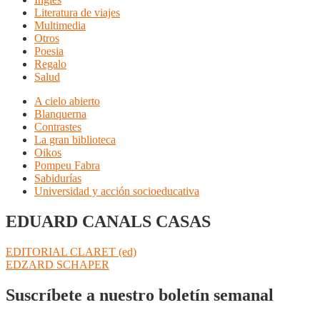
Literatura de viajes
Multimedia
Otros
Poesia
Regalo
Salud
A cielo abierto
Blanquerna
Contrastes
La gran biblioteca
Oikos
Pompeu Fabra
Sabidurías
Universidad y acción socioeducativa
EDUARD CANALS CASAS
Navegación
Anterior:
EDITORIAL CLARET (ed)
Siguiente:
EDZARD SCHAPER
de
entradas
Suscríbete a nuestro boletín semanal