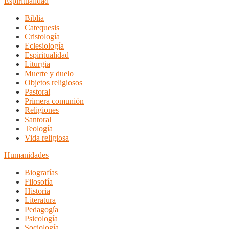
Espiritualidad
Biblia
Catequesis
Cristología
Eclesiología
Espiritualidad
Liturgia
Muerte y duelo
Objetos religiosos
Pastoral
Primera comunión
Religiones
Santoral
Teología
Vida religiosa
Humanidades
Biografías
Filosofía
Historia
Literatura
Pedagogía
Psicología
Sociología