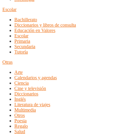
Escolar
Bachillerato
Diccionarios y libros de consulta
Educación en Valores
Escolar
Primaria
Secundaria
Tutoría
Otras
Arte
Calendarios y agendas
Ciencia
Cine y televisión
Diccionarios
Inglés
Literatura de viajes
Multimedia
Otros
Poesia
Regalo
Salud