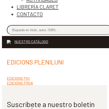
LIBRERÍA CLARET
CONTACTO
NUESTRO CATÁLOGO
EDICIONS PLENILUNI
Anterior:
EDICIONS PDI
Navegación
Siguiente:
EDICIONS PROA
de
entradas
Suscríbete a nuestro boletín