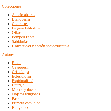
Colecciones
A cielo abierto
Blanquerna
Contrastes
La gran biblioteca
Oikos
Pompeu Fabra
Sabidurías
Universidad y acción socioeducativa
Autores
Biblia
Catequesis
Cristología
Eclesiología
Espiritualidad
Liturgia
Muerte y duelo
Objetos religiosos
Pastoral
Primera comunión
Religiones