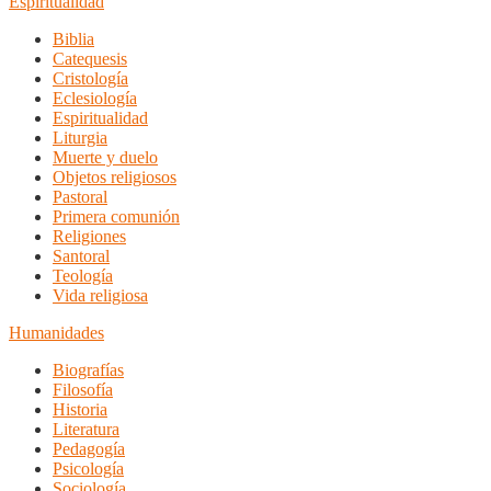
Espiritualidad
Biblia
Catequesis
Cristología
Eclesiología
Espiritualidad
Liturgia
Muerte y duelo
Objetos religiosos
Pastoral
Primera comunión
Religiones
Santoral
Teología
Vida religiosa
Humanidades
Biografías
Filosofía
Historia
Literatura
Pedagogía
Psicología
Sociología