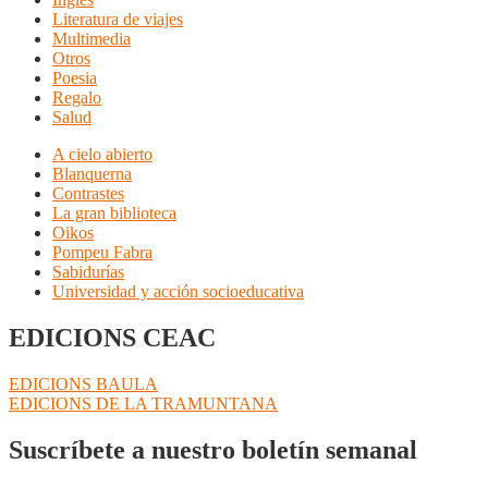
Literatura de viajes
Multimedia
Otros
Poesia
Regalo
Salud
A cielo abierto
Blanquerna
Contrastes
La gran biblioteca
Oikos
Pompeu Fabra
Sabidurías
Universidad y acción socioeducativa
EDICIONS CEAC
Navegación
Anterior:
EDICIONS BAULA
Siguiente:
EDICIONS DE LA TRAMUNTANA
de
entradas
Suscríbete a nuestro boletín semanal