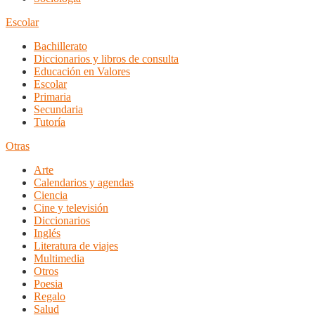
Escolar
Bachillerato
Diccionarios y libros de consulta
Educación en Valores
Escolar
Primaria
Secundaria
Tutoría
Otras
Arte
Calendarios y agendas
Ciencia
Cine y televisión
Diccionarios
Inglés
Literatura de viajes
Multimedia
Otros
Poesia
Regalo
Salud