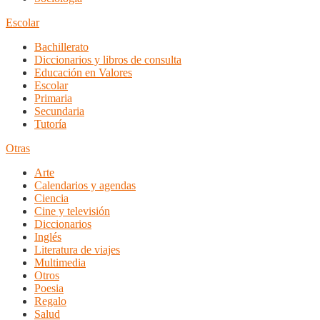
Escolar
Bachillerato
Diccionarios y libros de consulta
Educación en Valores
Escolar
Primaria
Secundaria
Tutoría
Otras
Arte
Calendarios y agendas
Ciencia
Cine y televisión
Diccionarios
Inglés
Literatura de viajes
Multimedia
Otros
Poesia
Regalo
Salud