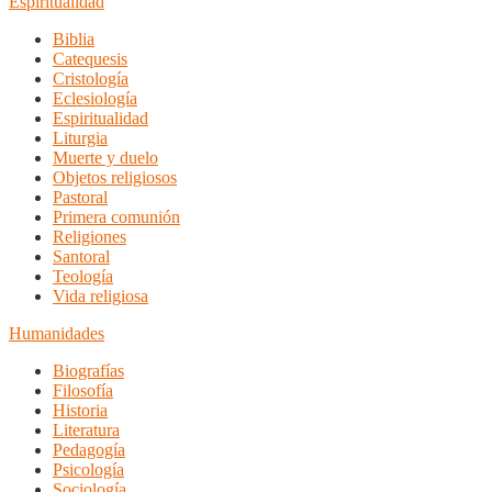
Espiritualidad
Biblia
Catequesis
Cristología
Eclesiología
Espiritualidad
Liturgia
Muerte y duelo
Objetos religiosos
Pastoral
Primera comunión
Religiones
Santoral
Teología
Vida religiosa
Humanidades
Biografías
Filosofía
Historia
Literatura
Pedagogía
Psicología
Sociología