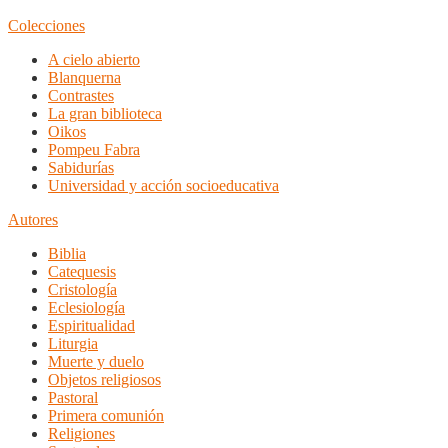
Colecciones
A cielo abierto
Blanquerna
Contrastes
La gran biblioteca
Oikos
Pompeu Fabra
Sabidurías
Universidad y acción socioeducativa
Autores
Biblia
Catequesis
Cristología
Eclesiología
Espiritualidad
Liturgia
Muerte y duelo
Objetos religiosos
Pastoral
Primera comunión
Religiones