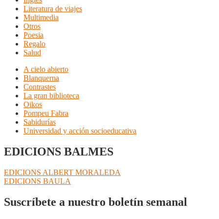
Literatura de viajes
Multimedia
Otros
Poesia
Regalo
Salud
A cielo abierto
Blanquerna
Contrastes
La gran biblioteca
Oikos
Pompeu Fabra
Sabidurías
Universidad y acción socioeducativa
EDICIONS BALMES
Navegación
Anterior:
EDICIONS ALBERT MORALEDA
Siguiente:
EDICIONS BAULA
de
entradas
Suscríbete a nuestro boletín semanal