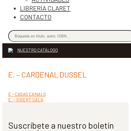
LIBRERÍA CLARET
CONTACTO
NUESTRO CATÁLOGO
E. – CARDENAL DUSSEL
Anterior:
E – CASAS CANALS
Navegación
Siguiente:
E. – ISBERT SALA
de
entradas
Suscríbete a nuestro boletín