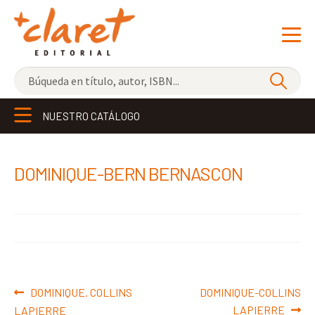
NOVEDADES
NUESTRO CATÁLOGO
LOS MÁS VENDIDOS
EDITORIAL
Exp
DOMINIQUE-BERN BERNASCON
el
LIBRERÍA CLARET
me
CONTACTO
hijo
Navegación
Anterior:
Siguiente:
DOMINIQUE. COLLINS
DOMINIQUE-COLLINS
de
LAPIERRE
LAPIERRE