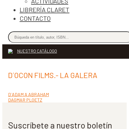
ACTIVIDADES
LIBRERÍA CLARET
CONTACTO
NUESTRO CATÁLOGO
D´OCON FILMS.- LA GALERA
Anterior:
D´ADAM A ABRAHAM
Navegación
Siguiente:
DAGMAR PLOETZ
de
entradas
Suscríbete a nuestro boletín