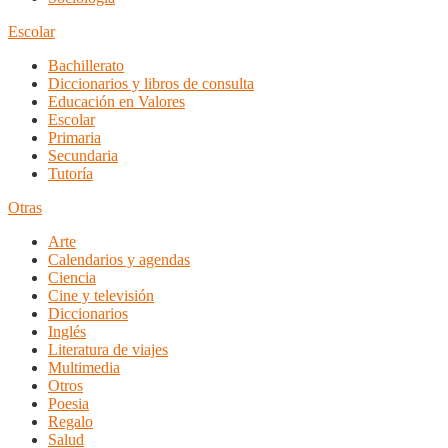
Escolar
Bachillerato
Diccionarios y libros de consulta
Educación en Valores
Escolar
Primaria
Secundaria
Tutoría
Otras
Arte
Calendarios y agendas
Ciencia
Cine y televisión
Diccionarios
Inglés
Literatura de viajes
Multimedia
Otros
Poesia
Regalo
Salud