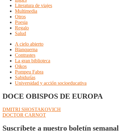
Literatura de viajes
Multimedia
Otros
Poesia
Regalo
Salud
A cielo abierto
Blanquerna
Contrastes
La gran biblioteca
Oikos
Pompeu Fabra
Sabidurías
Universidad y acción socioeducativa
DOCE OBISPOS DE EUROPA
Navegación
Anterior:
DMITRI SHOSTAKOVICH
Siguiente:
DOCTOR CARNOT
de
entradas
Suscríbete a nuestro boletín semanal