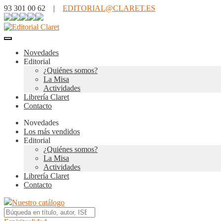
93 301 00 62 |
EDITORIAL@CLARET.ES
Novedades
Editorial
¿Quiénes somos?
La Misa
Actividades
Librería Claret
Contacto
Novedades
Los más vendidos
Editorial
¿Quiénes somos?
La Misa
Actividades
Librería Claret
Contacto
Nuestro catálogo