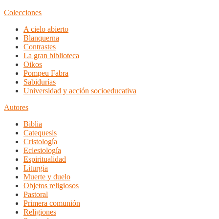
Colecciones
A cielo abierto
Blanquerna
Contrastes
La gran biblioteca
Oikos
Pompeu Fabra
Sabidurías
Universidad y acción socioeducativa
Autores
Biblia
Catequesis
Cristología
Eclesiología
Espiritualidad
Liturgia
Muerte y duelo
Objetos religiosos
Pastoral
Primera comunión
Religiones