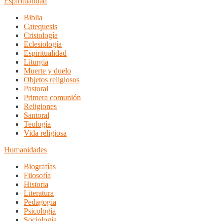
Espiritualidad
Biblia
Catequesis
Cristología
Eclesiología
Espiritualidad
Liturgia
Muerte y duelo
Objetos religiosos
Pastoral
Primera comunión
Religiones
Santoral
Teología
Vida religiosa
Humanidades
Biografías
Filosofía
Historia
Literatura
Pedagogía
Psicología
Sociología