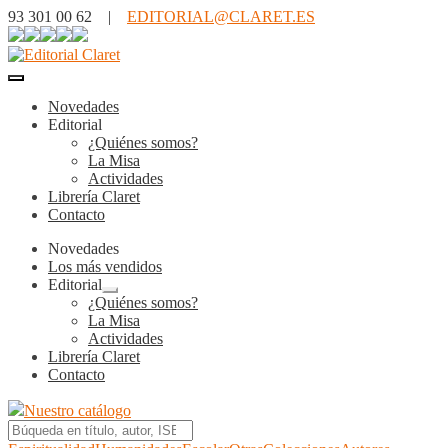
93 301 00 62 |
EDITORIAL@CLARET.ES
Novedades
Editorial
¿Quiénes somos?
La Misa
Actividades
Librería Claret
Contacto
Novedades
Los más vendidos
Editorial
Expandir
¿Quiénes somos?
el
La Misa
menú
Actividades
hijo
Librería Claret
Contacto
Nuestro catálogo