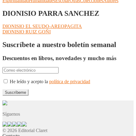
Espiritualidad
Humanidades
Escolar
Otras
Colecciones
Autores
DIONISIO PARRA SANCHEZ
Navegación
Anterior:
DIONISIO EL SEUDO-AREOPAGITA
Siguiente:
DIONISIO RUIZ GOÑI
de
entradas
Suscríbete a nuestro boletín semanal
Descuentos en libros, novedades y mucho más
He leído y acepto la
política de privacidad
Síguenos
© 2026 Editorial Claret
Contacto