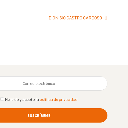
Siguiente:
DIONISIO CASTRO CARDOSO
He leído y acepto la
política de privacidad