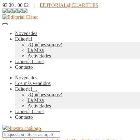
93 301 00 62 |
EDITORIAL@CLARET.ES
Novedades
Editorial
¿Quiénes somos?
La Misa
Actividades
Librería Claret
Contacto
Novedades
Los más vendidos
Editorial
Expandir
¿Quiénes somos?
el
La Misa
menú
Actividades
hijo
Librería Claret
Contacto
Nuestro catálogo