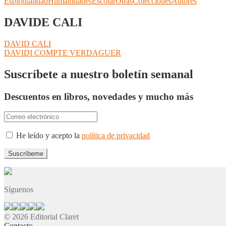
Espiritualidad
Humanidades
Escolar
Otras
Colecciones
Autores
DAVIDE CALI
Navegación
Anterior:
DAVID CALI
Siguiente:
DAVIDI COMPTE VERDAGUER
de
entradas
Suscríbete a nuestro boletín semanal
Descuentos en libros, novedades y mucho más
He leído y acepto la
política de privacidad
Síguenos
© 2026 Editorial Claret
Contacto