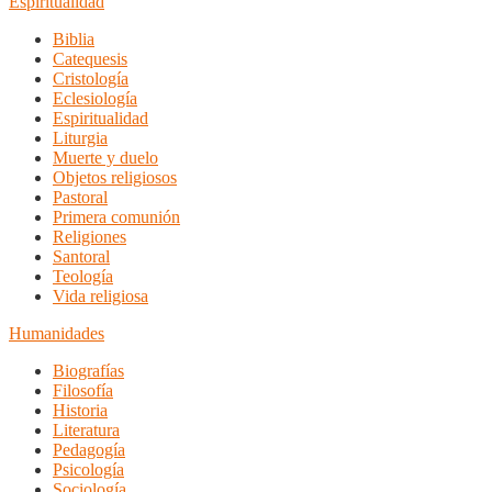
Espiritualidad
Biblia
Catequesis
Cristología
Eclesiología
Espiritualidad
Liturgia
Muerte y duelo
Objetos religiosos
Pastoral
Primera comunión
Religiones
Santoral
Teología
Vida religiosa
Humanidades
Biografías
Filosofía
Historia
Literatura
Pedagogía
Psicología
Sociología