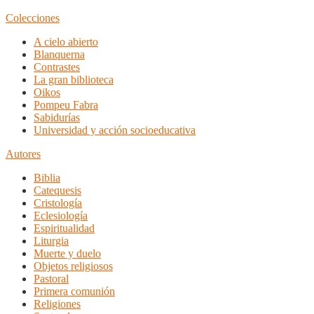
Colecciones
A cielo abierto
Blanquerna
Contrastes
La gran biblioteca
Oikos
Pompeu Fabra
Sabidurías
Universidad y acción socioeducativa
Autores
Biblia
Catequesis
Cristología
Eclesiología
Espiritualidad
Liturgia
Muerte y duelo
Objetos religiosos
Pastoral
Primera comunión
Religiones