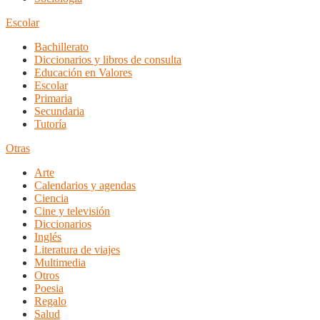
Escolar
Bachillerato
Diccionarios y libros de consulta
Educación en Valores
Escolar
Primaria
Secundaria
Tutoría
Otras
Arte
Calendarios y agendas
Ciencia
Cine y televisión
Diccionarios
Inglés
Literatura de viajes
Multimedia
Otros
Poesia
Regalo
Salud