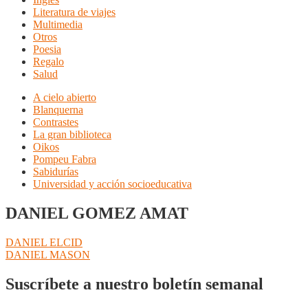
Literatura de viajes
Multimedia
Otros
Poesia
Regalo
Salud
A cielo abierto
Blanquerna
Contrastes
La gran biblioteca
Oikos
Pompeu Fabra
Sabidurías
Universidad y acción socioeducativa
DANIEL GOMEZ AMAT
Navegación
Anterior:
DANIEL ELCID
Siguiente:
DANIEL MASON
de
entradas
Suscríbete a nuestro boletín semanal